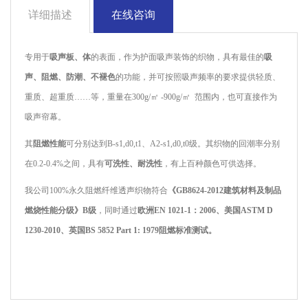
详细描述
在线咨询
专用于
吸声板、体
的表面，作为护面吸声装饰的织物，具有最佳的
吸
声、阻燃、防潮、不褪色
的功能，并可按照吸声频率的要求提供轻质、
重质、超重质……等，重量在300g/㎡ -900g/㎡ 范围内，也可直接作为
吸声帘幕。
其
阻燃性能
可分别达到B-s1,d0,t1、A2-s1,d0,t0级。其织物的回潮率分别
在0.2-0.4%之间，具有
可洗性、耐洗性
，有上百种颜色可供选择。
我公司100%永久阻燃纤维透声织物符合
《GB8624-2012建筑材料及制品
燃烧性能分级》B级
，同时通过
欧洲EN 1021-1：2006、美国ASTM D
1230-2010、英国BS 5852 Part 1: 1979阻燃标准测试。