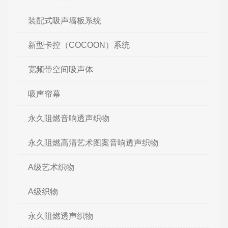
装配式吸声墙板系统
新型卡控（COCOON）系统
宽频带空间吸声体
吸声帘幕
永久阻燃音响透声织物
永久阻燃高清艺术图案音响透声织物
A级艺术织物
A级织物
永久阻燃透声织物