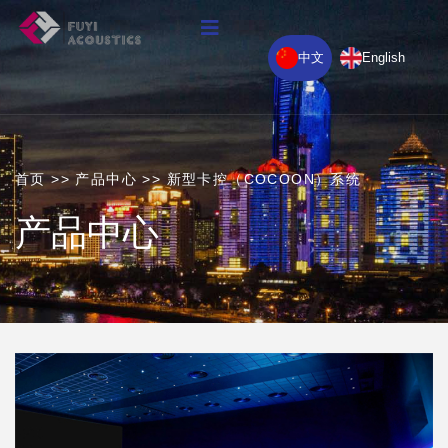
中文
English
首页
>>
产品中心
>>
新型卡控（COCOON）系统
产品中心