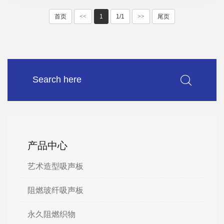
首页
<<
1
1/1
>>
尾页
产品中心
艺术造型吸声板
阻燃玻纤吸声板
永久阻燃织物