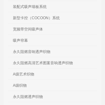
装配式吸声墙板系统
新型卡控（COCOON）系统
宽频带空间吸声体
吸声帘幕
永久阻燃音响透声织物
永久阻燃高清艺术图案音响透声织物
A级艺术织物
A级织物
永久阻燃透声织物