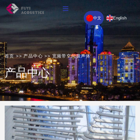
中文
English
首页
>>
产品中心
>>
宽频带空间吸声体
产品中心