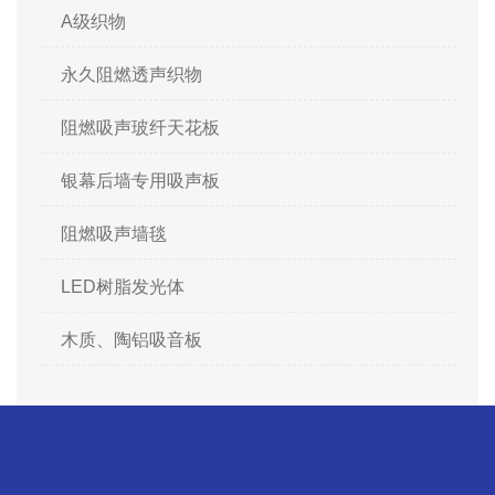
A级织物
永久阻燃透声织物
阻燃吸声玻纤天花板
银幕后墙专用吸声板
阻燃吸声墙毯
LED树脂发光体
木质、陶铝吸音板