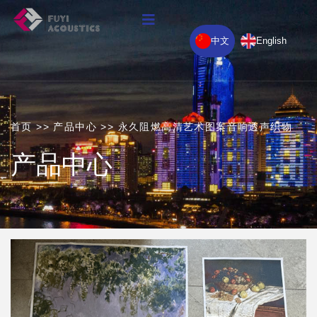
中文
English
首页
>>
产品中心
>>
永久阻燃高清艺术图案音响透声织物
产品中心