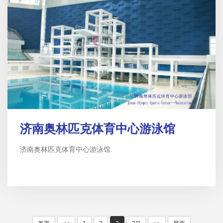
济南奥林匹克体育中心游泳馆
济南奥林匹克体育中心游泳馆