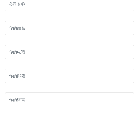
公
司
名
姓
称
名
电
话
邮
箱
内
容