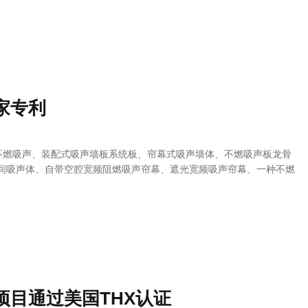
家专利
不燃吸声、装配式吸声墙板系统板、帘幕式吸声墙体、不燃吸声板龙骨
间吸声体、自带空腔宽频阻燃吸声帘幕、遮光宽频吸声帘幕、一种不燃
项目通过美国THX认证