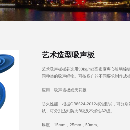
艺术造型吸声板
艺术吸声板板芯选用90kg/m3高密度离心玻璃
同种类的吸声织物。可按客户的不同要求制作成
应用：吸声墙板或天花板
防火性能：根据GB8624-2012标准测试，可分别
试，可分别达到防火B级及不燃性A2级。
厚度：15mm，25mm，50mm。