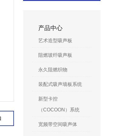
产品中心
艺术造型吸声板
阻燃玻纤吸声板
永久阻燃织物
装配式吸声墙板系统
新型卡控
（COCOON）系统
回
宽频带空间吸声体