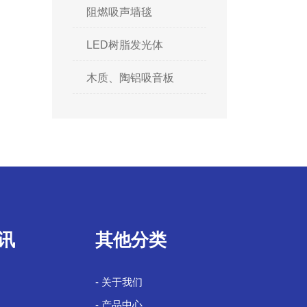
阻燃吸声墙毯
LED树脂发光体
木质、陶铝吸音板
讯
其他分类
- 关于我们
- 产品中心