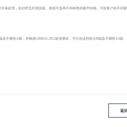
，经过环保处理，全封闭无纤维脱落。表面可选用不同种类的吸声织物。可按客户的不同要
B1级及不燃性A级；并根据GB8624-2012标准测试，可分别达到防火B级及不燃性A2级。
返