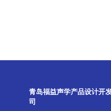
青岛福益声学产品设计开
司