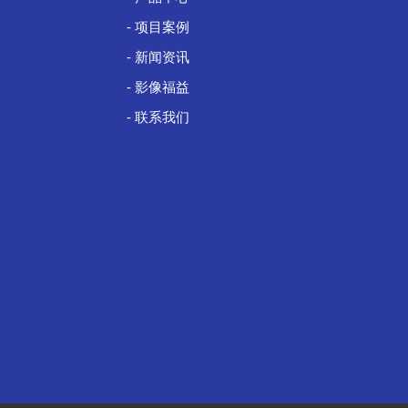
- 项目案例
- 新闻资讯
- 影像福益
- 联系我们