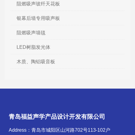
阻燃吸声玻纤天花板
银幕后墙专用吸声板
阻燃吸声墙毯
LED树脂发光体
木质、陶铝吸音板
青岛福益声学产品设计开发有限公司
Address：青岛市城阳区山河路702号113-102户