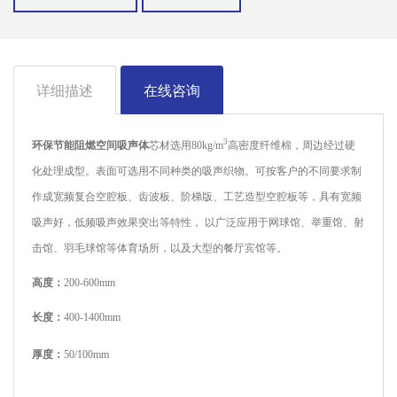
详细描述
在线咨询
3
环保节能阻燃空间吸声体
芯材选用80kg/m
高密度纤维棉，周边经过硬
化处理成型。表面可选用不同种类的吸声织物。可按客户的不同要求制
作成宽频复合空腔板、齿波板、阶梯版、工艺造型空腔板等，具有宽频
吸声好，低频吸声效果突出等特性， 以广泛应用于网球馆、举重馆、射
击馆、羽毛球馆等体育场所，以及大型的餐厅宾馆等。
高度：
200-600mm
长度：
400-1400mm
厚度：
50/100mm