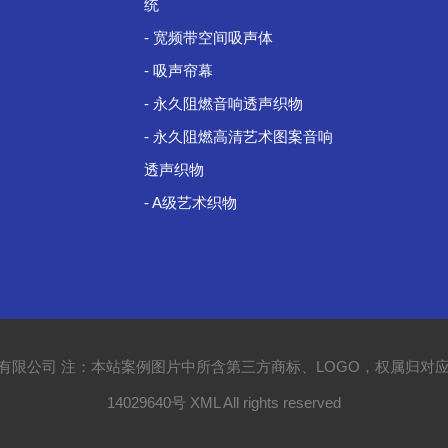
统
- 宽频带空间吸声体
- 吸声帘幕
- 永久阻燃音响透声织物
- 永久阻燃高清艺术图案音响
透声织物
- A级艺术织物
产品设计开发有限公司 注：本站案例图片中所含第三方商标、LOGO，权属
14029640号
XML
All rights reserved