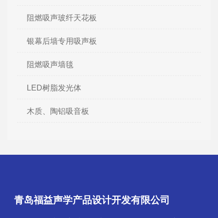
阻燃吸声玻纤天花板
银幕后墙专用吸声板
阻燃吸声墙毯
LED树脂发光体
木质、陶铝吸音板
青岛福益声学产品设计开发有限公司