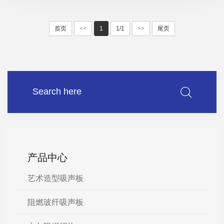
首页
<<
1
1/1
>>
尾页
产品中心
艺术造型吸声板
阻燃玻纤吸声板