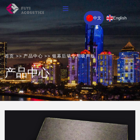
中文
English
首页
>>
产品中心
>>
银幕后墙专用吸声板
产品中心