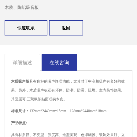
木质、陶铝吸音板
快速联系
返回
详细描述
在线咨询
木质吸声板
具有良好的吸声降噪功能，尤其对于中高频吸声有良好的效
果。另外，木质吸声板还有环保、防潮、防霉、阻燃、室内装饰效果。
其面层可 三聚氰胺贴面或实木皮。
标准尺寸：
132mm*2440mm*15mm、128mm*2440mm*18mm
产品特点:
具有材质轻、不变型、强度高、造型美观、色泽幽雅、装饰效果好、立