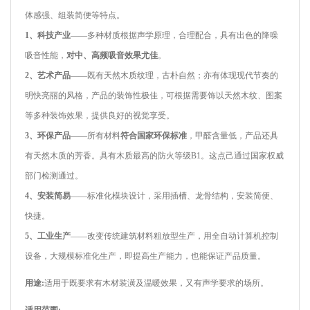
体感强、组装简便等特点。
1、科技产业
——多种材质根据声学原理，合理配合，具有出色的降噪
吸音性能，
对中、高频吸音效果尤佳
。
2、艺术产品
——既有天然木质纹理，古朴自然；亦有体现现代节奏的
明快亮丽的风格，产品的装饰性极佳，可根据需要饰以天然木纹、图案
等多种装饰效果，提供良好的视觉享受。
3、环保产品
——所有材料
符合国家环保标准
，甲醛含量低，产品还具
有天然木质的芳香。具有木质最高的防火等级B1。这点己通过国家权威
部门检测通过。
4、安装简易
——标准化模块设计，采用插槽、龙骨结构，安装简便、
快捷。
5、工业生产
——改变传统建筑材料粗放型生产，用全自动计算机控制
设备，大规模标准化生产，即提高生产能力，也能保证产品质量。
用途:
适用于既要求有木材装潢及温暖效果，又有声学要求的场所。
适用范围: