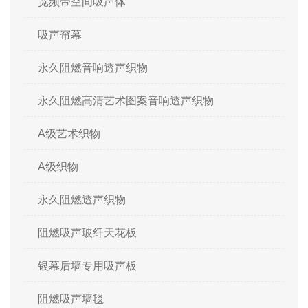
宽频带空间吸声体
吸声帘幕
永久阻燃音响透声织物
永久阻燃高清艺术图案音响透声织物
A级艺术织物
A级织物
永久阻燃透声织物
阻燃吸声玻纤天花板
银幕后墙专用吸声板
阻燃吸声墙毯