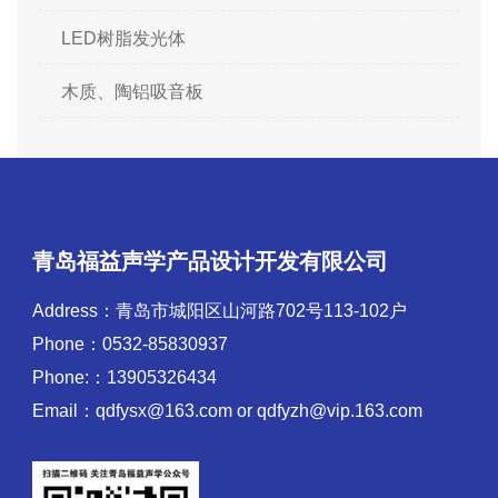
LED树脂发光体
木质、陶铝吸音板
青岛福益声学产品设计开发有限公司
Address：青岛市城阳区山河路702号113-102户
Phone：0532-85830937
Phone:：13905326434
Email：qdfysx@163.com or qdfyzh@vip.163.com