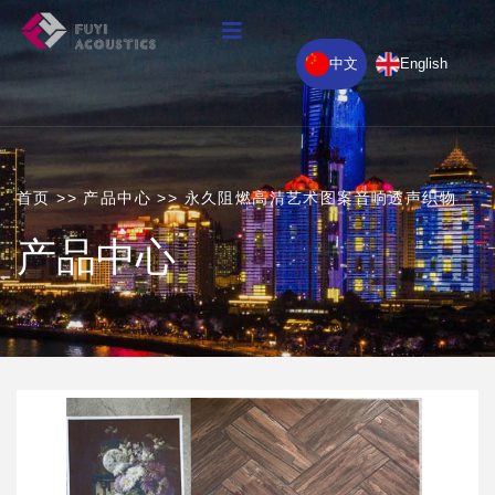
中文
English
首页
>>
产品中心
>>
永久阻燃高清艺术图案音响透声织物
产品中心