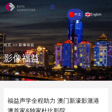
中文
English
首页
>>
影像福益
影像福益
福益声学全程助力 澳门新濠影滙港
澳首家&独家杜比影院