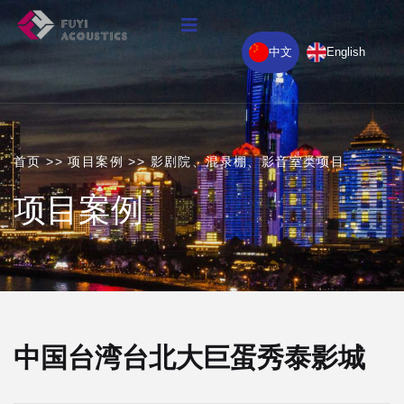
中文
English
首页
>>
项目案例
>>
影剧院、混录棚、影音室类项目
项目案例
中国台湾台北大巨蛋秀泰影城