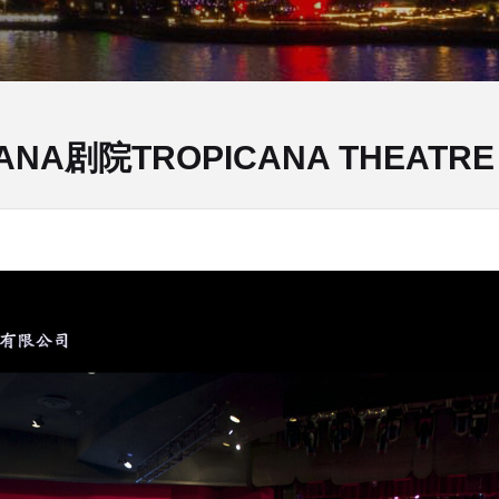
A剧院TROPICANA THEATRE I